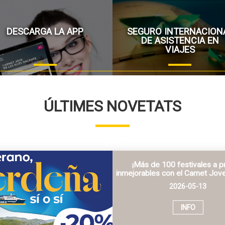
DESCARGA LA APP
SEGURO INTERNACION
DE ASISTENCIA EN
VIAJES
ÚLTIMES NOVETATS
¡Más de 100 festivales a p
inmejorables con el Carnet Jov
2026-05-13
INFO