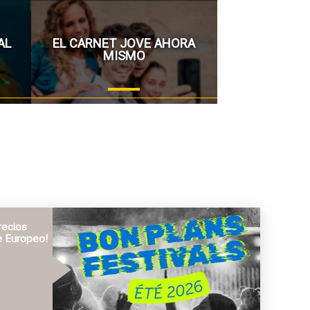
AL
EL CARNET JOVE AHORA
MISMO
recios
e Europeo!