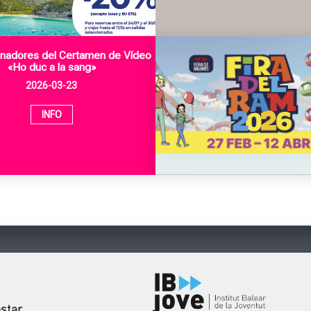
nadores del Certamen de Vídeo
«Ho duc a la sang»
2026-03-23
INFO