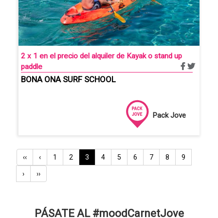
2 x 1 en el precio del alquiler de Kayak o stand up
paddle
BONA ONA SURF SCHOOL
Pack Jove
Paginación
Primera
‹‹
Página
‹
Pàgina
1
Pàgina
2
Página
3
Pàgina
4
Pàgina
5
Pàgina
6
Pàgina
7
Pàgina
8
Pàgina
9
página
anterior
actual
Siguiente
›
Última
››
página
página
PÁSATE AL #moodCarnetJove