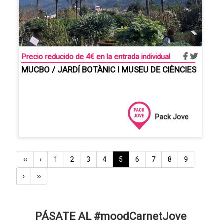
Precio reducido de 4€ en la entrada individual
MUCBO / JARDÍ BOTÀNIC I MUSEU DE CIÈNCIES
Pack Jove
Paginación
Primera
‹‹
Página
‹
Pàgina
1
Pàgina
2
Pàgina
3
Pàgina
4
Página
5
Pàgina
6
Pàgina
7
Pàgina
8
Pàgina
9
página
anterior
actual
Siguiente
›
Última
››
página
página
PÁSATE AL #moodCarnetJove