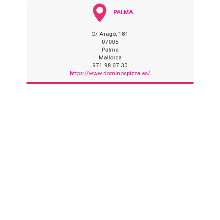
PALMA
C/ Aragó, 181
07005
Palma
Mallorca
971 98 07 30
https://www.dominospizza.es/