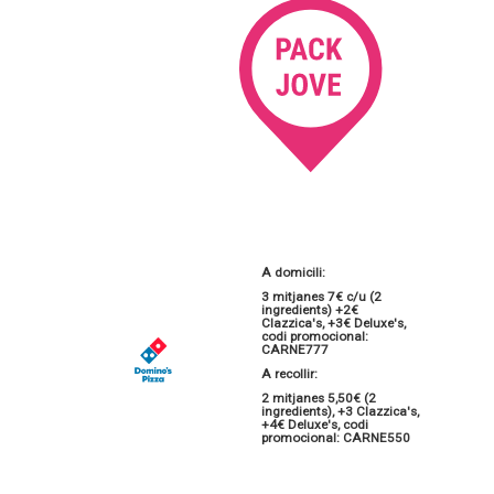
A domicili:
3 mitjanes 7€ c/u (2
ingredients) +2€
Clazzica's, +3€ Deluxe's,
codi promocional:
CARNE777
A recollir:
2 mitjanes 5,50€ (2
ingredients), +3 Clazzica's,
+4€ Deluxe's, codi
promocional: CARNE550