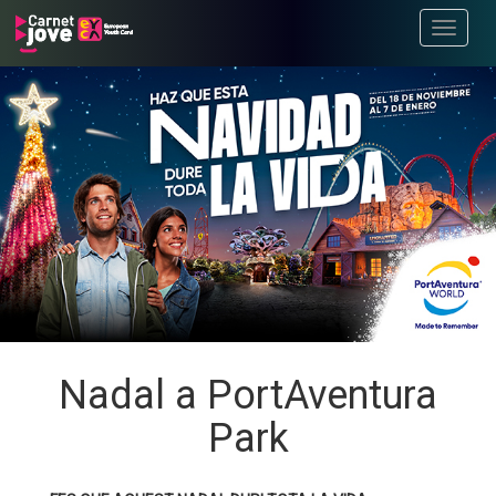
Toggle
navigati
Nadal a PortAventura
Park