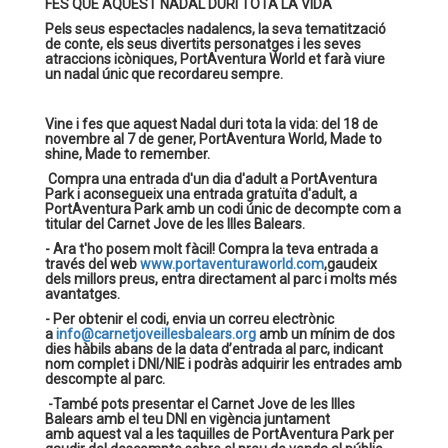
FES QUE AQUEST NADAL DURI TOTA LA VIDA
Pels seus espectacles nadalencs, la seva tematització
de conte, els seus divertits personatges i les seves
atraccions icòniques, PortAventura World et farà viure
un nadal únic que recordareu sempre.
Vine i fes que aquest Nadal duri tota la vida: del 18 de
novembre al 7 de gener, PortAventura World, Made to
shine, Made to remember.
Compra una entrada d'un dia d'adult a PortAventura
Park i aconsegueix una entrada gratuïta d'adult, a
PortAventura Park amb un codi únic de decompte com a
titular del Carnet Jove de les Illes Balears.
- Ara t'ho posem molt fàcil! Compra la teva entrada a
través del web
www.portaventuraworld.com
,gaudeix
dels millors preus, entra directament al parc i molts més
avantatges.
- Per obtenir el codi, envia un correu electrònic
a
info@carnetjoveillesbalears.org
amb un mínim de dos
dies hàbils abans de la data d’entrada al parc, indicant
nom complet i DNI/NIE i podràs adquirir les entrades amb
descompte al parc.
-També pots presentar el Carnet Jove de les Illes
Balears amb el teu DNI en vigència juntament
amb aquest val a les taquilles de PortAventura Park per