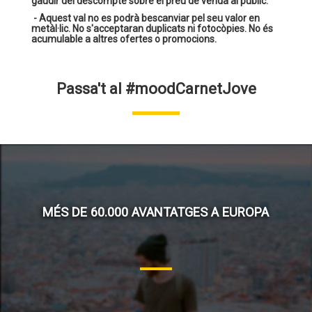
gaudir del descompte sobre el preu de venda al públic.
- Aquest val no es podrà bescanviar pel seu valor en
metàl·lic. No s'acceptaran duplicats ni fotocòpies. No és
acumulable a altres ofertes o promocions.
Passa't al #moodCarnetJove
MÉS DE 60.000 AVANTATGES A EUROPA