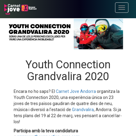
Toggle
navigati
Youth Connection
Grandvalira 2020
Encara no ho saps? El
Carnet Jove Andorra
organitza la
Youth Connection 2020, una experiència única on 23
joves de tres països gaudiran de quatre dies de neu,
música i diversió a l'estació de
Grandvalira
, Andorra. Si ja
tens plans del 19 al 22 de març, ves pensant a cancel·lar-
los!
Participa amb la teva candidatura