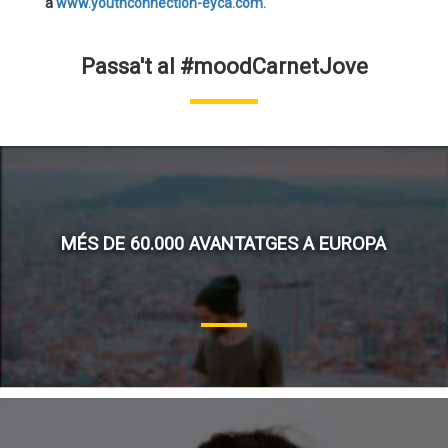
a
www.youthconnection-eyca.com.
Passa't al #moodCarnetJove
MÉS DE 60.000 AVANTATGES A EUROPA