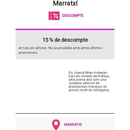
Marratxí
DESCOMPTE
15 % de descompte
en tots els articles. No acumulable amb altres ofertes i
promocions.
En Joieria Mian trobaràs
tots els models de trofeus,
alta joieria així com una
cuidada selecció de
prestigioses marques de
primer nivell en rellotgeria.
MARRATXÍ