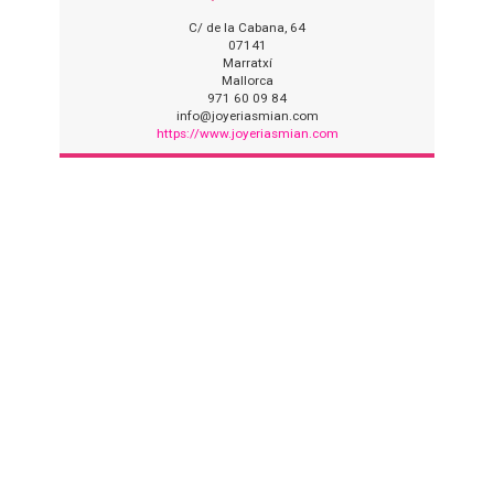
C/ de la Cabana, 64
07141
Marratxí
Mallorca
971 60 09 84
info@joyeriasmian.com
https://www.joyeriasmian.com