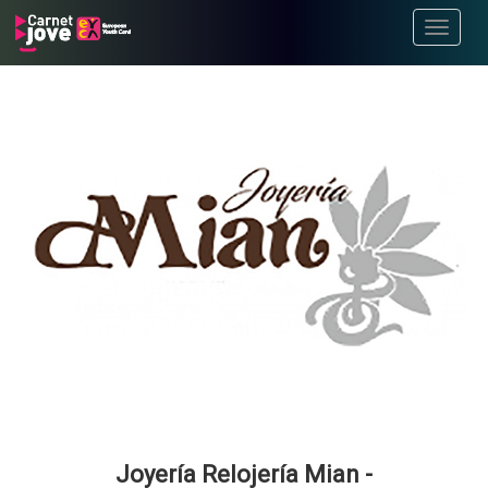
Toggle
navigati
Joyería Relojería Mian -