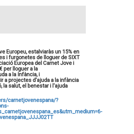
ove Europeu, estalviaràs un 15% en
es i furgonetes de lloguer de SIXT
ciació Europea del Carnet Jove i
 per lloguer a la
a a la Infància, i
 a projectes d'ajuda a la infància
 la salut, el benestar i l'ajuda
ners/carnetjovenespana/?
ons-
s_carnetjovenespana_es&utm_medium=6-
jovenespana_JJJJ02TT