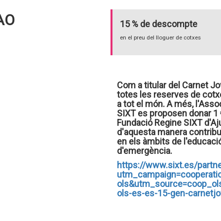
AO
15 % de descompte
en el preu del lloguer de cotxes
Com a titular del Carnet J
totes les reserves de cotx
a tot el món. A més, l'Asso
SIXT es proposen donar 1 €
Fundació Regine SIXT d'Ajud
d'aquesta manera contribuir
en els àmbits de l'educació,
d'emergència.
https://www.sixt.es/part
utm_campaign=cooperati
ols&utm_source=coop_ol
ols-es-es-15-gen-carnet