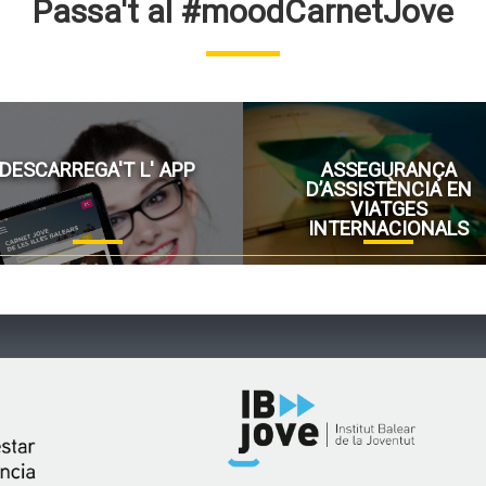
Passa't al #moodCarnetJove
DESCARREGA'T L' APP
ASSEGURANÇA
D’ASSISTÈNCIA EN
VIATGES
INTERNACIONALS