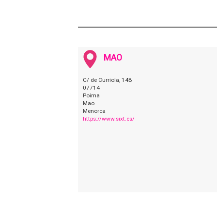
MAO
C/ de Curriola, 14B
07714
Poima
Mao
Menorca
https://www.sixt.es/