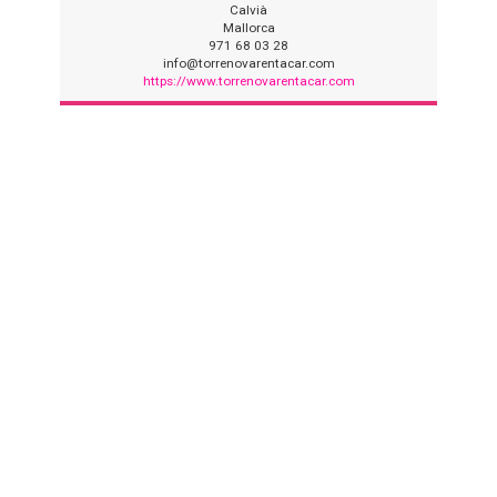
Calvià
Mallorca
971 68 03 28
info@torrenovarentacar.com
https://www.torrenovarentacar.com