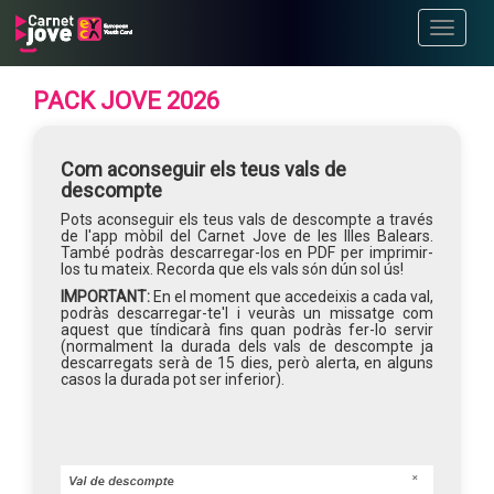
Toggle
navigati
PACK JOVE 2026
Com aconseguir els teus vals de
descompte
Pots aconseguir els teus vals de descompte a través
de l'app mòbil del Carnet Jove de les Illes Balears.
També podràs descarregar-los en PDF per imprimir-
los tu mateix. Recorda que els vals són dún sol ús!
IMPORTANT:
En el moment que accedeixis a cada val,
podràs descarregar-te'l i veuràs un missatge com
aquest que tíndicarà fins quan podràs fer-lo servir
(normalment la durada dels vals de descompte ja
descarregats serà de 15 dies, però alerta, en alguns
casos la durada pot ser inferior).