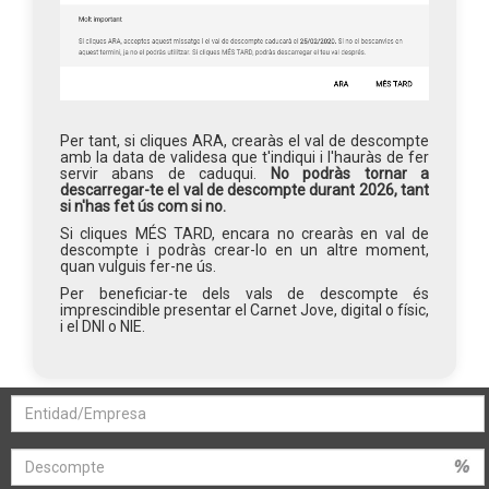
Per tant, si cliques ARA, crearàs el val de descompte
amb la data de validesa que t'indiqui i l'hauràs de fer
servir abans de caduqui.
No podràs tornar a
descarregar-te el val de descompte durant 2026, tant
si n'has fet ús com si no.
Si cliques MÉS TARD, encara no crearàs en val de
descompte i podràs crear-lo en un altre moment,
quan vulguis fer-ne ús.
Per beneficiar-te dels vals de descompte és
imprescindible presentar el Carnet Jove, digital o físic,
i el DNI o NIE.