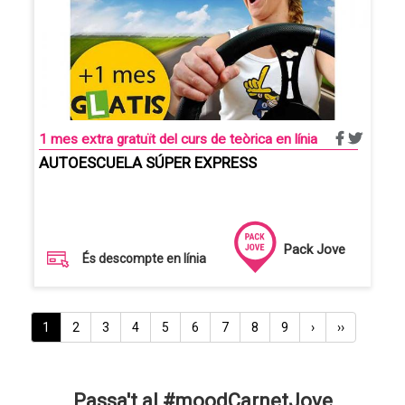
1 mes extra gratuït del curs de teòrica en línia
AUTOESCUELA SÚPER EXPRESS
Pack Jove
És descompte en línia
Paginació
Pàgina
1
Pàgina
2
Pàgina
3
Pàgina
4
Pàgina
5
Pàgina
6
Pàgina
7
Pàgina
8
Pàgina
9
Pàgina
›
Última
››
actual
següent
pàgina
Passa't al #moodCarnetJove