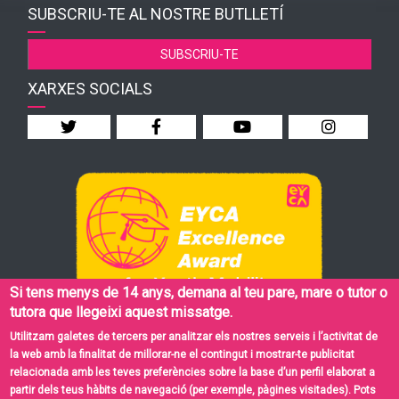
SUBSCRIU-TE AL NOSTRE BUTLLETÍ
SUBSCRIU-TE
XARXES SOCIALS
Si tens menys de 14 anys, demana al teu pare, mare o tutor o
tutora que llegeixi aquest missatge.
Utilitzam galetes de tercers per analitzar els nostres serveis i l’activitat de
la web amb la finalitat de millorar-ne el contingut i mostrar-te publicitat
relacionada amb les teves preferències sobre la base d’un perfil elaborat a
© Institut Balear de la Joventut
partir dels teus hàbits de navegació (per exemple, pàgines visitades). Pots