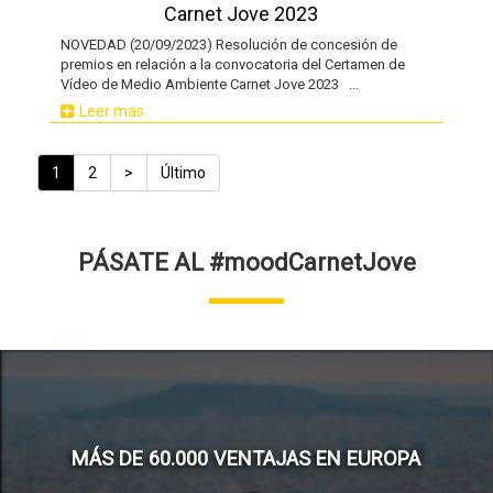
Carnet Jove 2023
NOVEDAD (20/09/2023) Resolución de concesión de
premios en relación a la convocatoria del Certamen de
Vídeo de Medio Ambiente Carnet Jove 2023 ...
Leer mas
Paginación
Página
1
Pàgina
2
Siguiente
>
Última
Último
actual
página
página
PÁSATE AL #moodCarnetJove
MÁS DE 60.000 VENTAJAS EN EUROPA