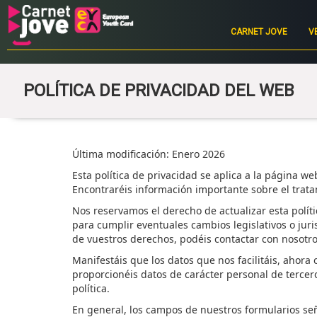
Main
navigation
CARNET JOVE
V
POLÍTICA DE PRIVACIDAD DEL WEB
Ú
ltima modificación:
Enero 2026
Esta política de privacidad se aplica a la página we
Encontraréis
información importante sobre el trat
Nos reservamos el derecho de actualizar esta polít
para cumplir eventuales cambios legislativos o juri
de
vuestros
derechos,
podéis
contactar con nosotro
Manifestáis
que los datos que nos
facilitáis
, ahora 
proporcionéis
datos de carácter personal de tercer
política.
En general, los campos de nuestros formularios se