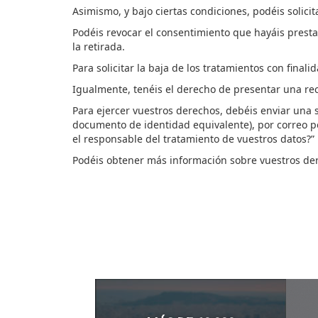
Asimismo, y bajo ciertas condiciones,
podéis
solici
Podéis
revocar el consentimiento que
hayáis
presta
la retirada.
Para solicitar
la
baja de los tratamientos con finali
Igu
almente
,
t
enéis
e
l derecho
de
presentar una rec
Para ejercer
vuestros
derechos,
debéis
enviar una s
documento de identidad equivalente), por correo po
el responsable del tratamiento de vuestros datos?”
Podéis
obtener más información sobre
vuestros
der