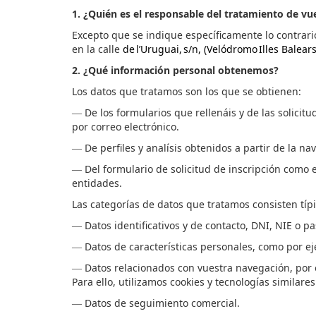
1. ¿Quién es el responsable del tratamiento de
vu
Excepto que se indique específicamente lo contrario
en la calle
de l’Uruguai, s/n, (Velódromo Illes Balears
2. ¿Qué información personal obtenemos?
Los datos que tratamos son los que se obtienen:
De los formularios que
rellenáis
y de las solicit
—
por correo electrónico.
De perfiles y analísis obtenidos a partir de la n
—
Del formulario de solicitud de inscripción como
—
entidades.
Las categorías de datos que tratamos consisten típ
Datos identificativos y de contacto, DNI, NIE o p
—
Datos de características personales, como por e
—
Datos relacionados con
vuestra
navegación, por e
—
Para ello, utilizamos cookies y tecnologías similar
Datos de seguimiento comercial.
—