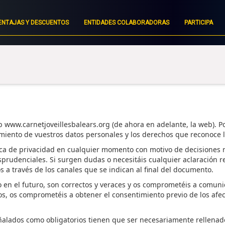
ENTAJAS Y DESCUENTOS
ENTIDADES COLABORADORAS
PARTICIPA
b www.carnetjoveillesbalears.org (de ahora en adelante, la web). Po
amiento de
vuestros
datos personales
y los derechos que reconoce l
ica de privacidad en cualquier momento con motivo de decisiones re
sprudenciales. Si
surgen
dudas o
necesitáis
cualquier aclaración re
s a través de los canales que se indican
al final del documento.
o en el futuro, son correctos y veraces y
os comprometéis
a comunic
os,
os comprometéis
a obtener el consentimiento previo de los afec
ñalados como obligatorios tienen que ser necesariamente rellenad