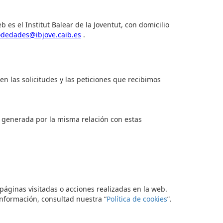
 es el Institut Balear de la
Joventut, con domicilio
odedades@ibjove.caib.es
.
n las solicitudes y las peticiones que recibimos
n generada por la misma relación con estas
 páginas visitadas o acciones realizadas en la web.
información,
consultad
n
uestra “
Política de cookies
”.