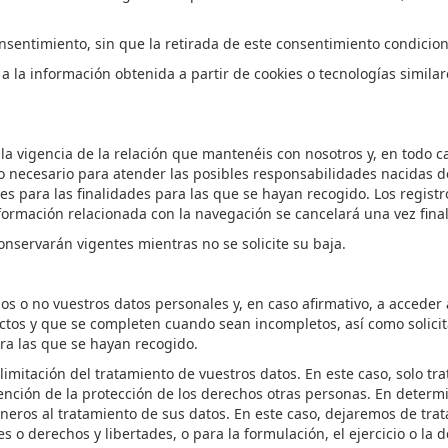
nsentimiento, sin que la retirada de este consentimiento condicione
a la información obtenida a partir de cookies o tecnologías simila
la vigencia de la relación que
mantenéis
con nosotros y, en todo ca
o necesario para atender las posibles responsabilidades nacidas 
s para las finalidades para las que se hayan recogido. Los registr
ormación relacionada con la navegación se cancelará una vez finali
onservarán vigentes mientras no se solicite su baja.
mos o no
vuestros
datos personales y, en caso afirmativo, a acceder 
ctos y que se completen cuando sean incompletos, así como solicit
ara las que se hayan recogido.
a limitación del tratamiento de
vuestros
datos. En este caso, solo tr
ención de la protección de los der
echos otras personas. En determ
neros
al tratamiento de
sus
datos. En este caso, dejaremos de trat
es o derechos y libertades, o para la formulación, el ejercicio o la