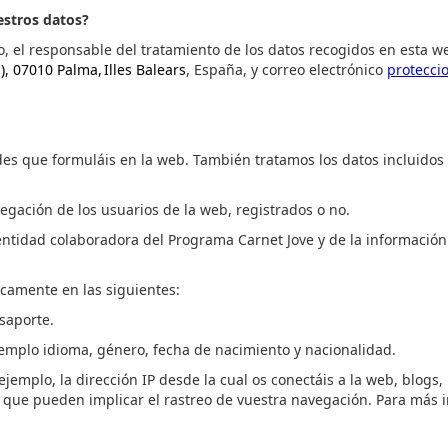
estros
datos?
, el responsable del tratamiento de los datos recogidos en esta web
), 07010 Palma, Illes Balears
, España, y correo electrónico
protecci
udes que
formuláis
en la web. También tratamos los datos incluidos e
avegación de los usuarios de la web, registrados o no.
 entidad colaboradora del Programa Carnet Jove y de la informació
icamente en las siguientes:
asaporte.
jemplo idioma, género, fecha de nacimiento y nacionalidad.
jemplo, la dirección IP desde la cual
os conectáis
a la web, blogs,
es que pueden implicar el rastreo de
vuestra
navegación. Para más 