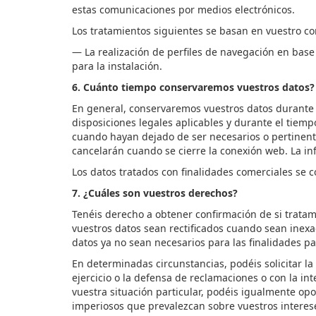
estas comunicaciones por medios electrónicos.
Los tratamientos siguientes se basan en
vuestro
co
— La realización de perfiles de navegación en base 
para la instalación.
6
. Cuánto tiempo conservaremos
vuestros
datos?
En general, conservaremos
vuestros
datos durante 
disposiciones legales aplicables
y
durante el tiemp
cuando hayan dejado de ser necesarios o pertinente
cancelarán cuando se cierre la conexión web. La inf
Los datos tratados con finalidades co
merciales se c
7.
¿Cuáles son
vuestros
derechos?
Tenéis
derecho a obtener confirmación de si trata
vuestros
datos sean rectificados cuando sean inexa
datos ya no sean necesarios para las finalidades p
En determinadas circunstancias,
podéis
solicitar l
ejercicio o la defensa de reclamaciones o con la int
vuestra
situación particular,
podéis
igualmente
opo
imperiosos que prevalezcan sobre
vuestros
interes