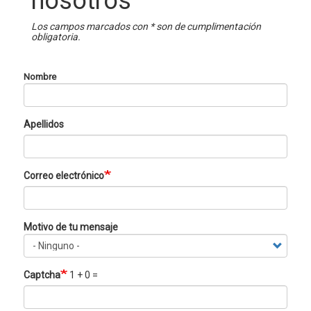
nosotros
Los campos marcados con * son de cumplimentación
obligatoria.
Nombre
Apellidos
Correo electrónico
Motivo de tu mensaje
Motivo
de
tu
Captcha
1 + 0 =
mensaje