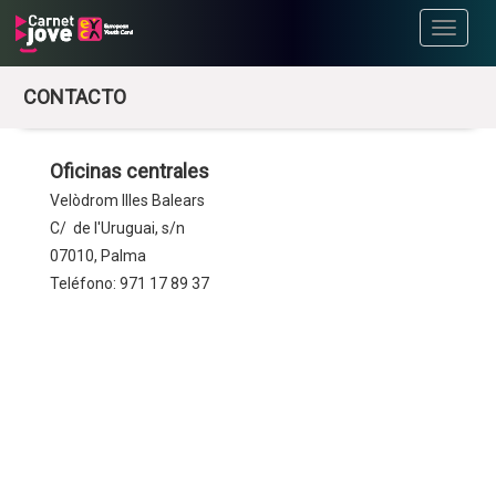
Toggle
navigati
CONTACTO
Oficinas centrales
Velòdrom Illes Balears
C/ de l'Uruguai, s/n
07010, Palma
Teléfono: 971 17 89 37