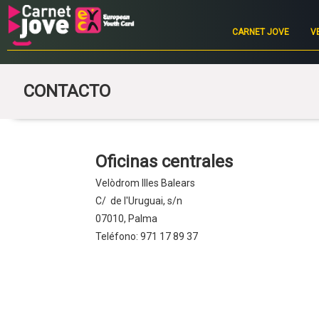
Main
navigation
CARNET JOVE
V
CONTACTO
Oficinas centrales
Velòdrom Illes Balears
C/ de l'Uruguai, s/n
07010, Palma
Teléfono: 971 17 89 37