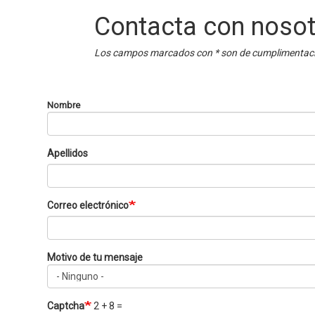
Contacta con noso
Los campos marcados con * son de cumplimentació
Nombre
Apellidos
Correo electrónico
Motivo de tu mensaje
Motivo
de
tu
Captcha
2 + 8 =
mensaje