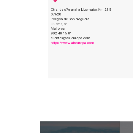
Ctra. de s'Arenal a Llucmajor, Km.21,5
07620
Polígon de Son Noguera
Llucmajor
Mallorca
902 40 15 01
clientes@air-europa.com
https://www.aireuropa.com