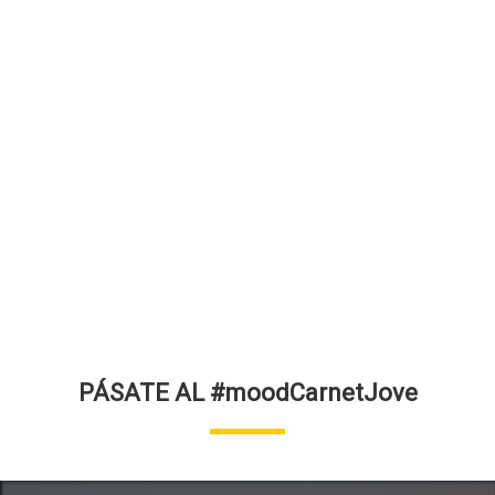
PÁSATE AL #moodCarnetJove