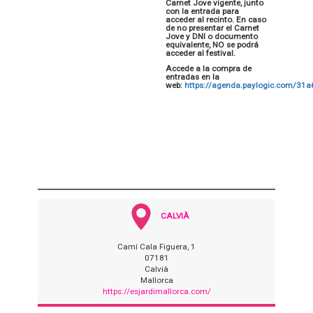
Carnet Jove vigente, junto
con la entrada para
acceder al recinto. En caso
de no presentar el Carnet
Jove y DNI o documento
equivalente, NO se podrá
acceder al festival.
Accede a la compra de
entradas en la
web:
https://agenda.paylogic.com/31
CALVIÀ
Camí Cala Figuera, 1
07181
Calvià
Mallorca
https://esjardimallorca.com/