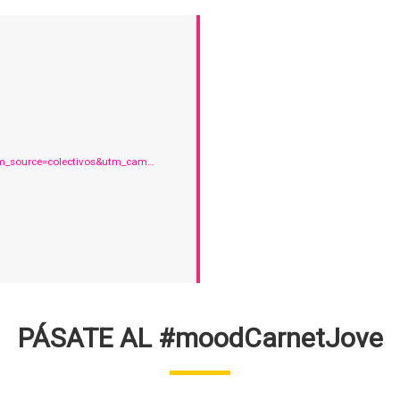
?utm_source=colectivos&utm_cam…
PÁSATE AL #moodCarnetJove