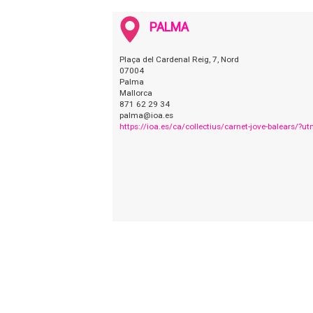
PALMA
Plaça del Cardenal Reig, 7, Nord
07004
Palma
Mallorca
871 62 29 34
palma@ioa.es
https://ioa.es/ca/collectius/carnet-jove-balears/