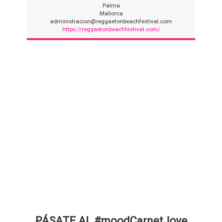
Palma
Mallorca
administracion@reggaetonbeachfestival.com
https://reggaetonbeachfestival.com/
PÁSATE AL #moodCarnetJove