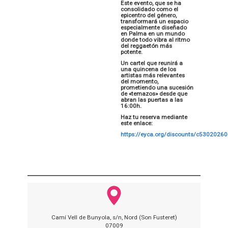
Este evento, que se ha
consolidado como el
epicentro del género,
transformará un espacio
especialmente diseñado
en Palma en un mundo
donde todo vibra al ritmo
del reggaetón más
potente.
Un cartel que reunirá a
una quincena de los
artistas más relevantes
del momento,
prometiendo una sucesión
de «temazos» desde que
abran las puertas a las
16:00h.
Haz tu reserva mediante
este enlace:
https://eyca.org/discounts/c530202
Camí Vell de Bunyola, s/n, Nord (Son Fusteret)
07009