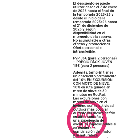
El descuento se puede
utilizar desde el 7 de enero
de 2026 hasta el final de
la temporada 2025/26 y
desde el inicio de la
temporada 2025/26 hasta
el 21 de diciembre de
2026 y según
disponibilidad en el
momento de la reserva.
No acumulable a otras
ofertas y promociones.
Oferta personal e
intransferible.
PVP 36€ (para 2 personas)
– PRECIO PACK JOVEN
18€ (para 2 personas)
Además, también tienes
un descuento permanente
del 10% EN EXCURSIÓN
CON MOTO DE NIEVE.
​10% en ruta guiada en
moto de nieve de 30
minutos en RocRoi.
Las excursiones con
motos de nieve en el
invierno son la actividad
outdoor más popular
durante los meses de frío
en alta montaña y
una experiencia de
aventura imprescindible si
os encanta la
combinación del motor
y la naturaleza.