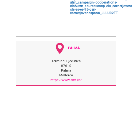
utm_campaign=cooperations-
ols&utm_source=coop_ols_carnetjove
ols-es-es-15-gen-
carnetjovenespana_JJJJ02TT
PALMA
Terminal Ejecutiva
07610
Palma
Mallorca
https://www.sixt.es/