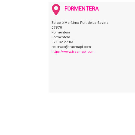
FORMENTERA
Estació Marítima Port de La Savina
07870
Formentera
Formentera
971 32 27 03
reservas@trasmapi.com
https://www.trasmapi.com