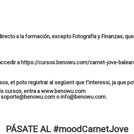
ecto a la formación, excepto Fotografía y Finanzas, que 
6
'accedir a https://cursos.benowu.com/carnet-jove-balears 
os, et pots registrar al següent que t'interessi, ja que po
els cursos, entra a www.benowu.com
nt a soporte@benowu.com o info@benowu.com.
PÁSATE AL #moodCarnetJove