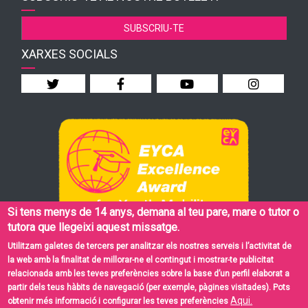
SUBSCRIU-TE
XARXES SOCIALS
Si tens menys de 14 anys, demana al teu pare, mare o tutor o
tutora que llegeixi aquest missatge.
Utilitzam galetes de tercers per analitzar els nostres serveis i l’activitat de
la web amb la finalitat de millorar-ne el contingut i mostrar-te publicitat
relacionada amb les teves preferències sobre la base d’un perfil elaborat a
© Institut Balear de la Joventut
partir dels teus hàbits de navegació (per exemple, pàgines visitades). Pots
Aqui.
obtenir més informació i configurar les teves preferències