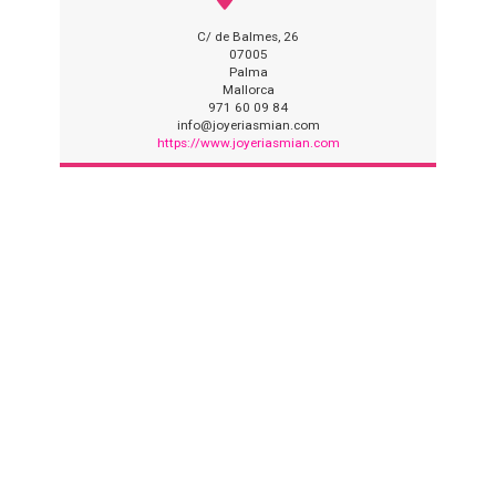
C/ de Balmes, 26
07005
Palma
Mallorca
971 60 09 84
info@joyeriasmian.com
https://www.joyeriasmian.com