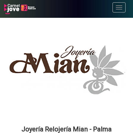
Toggle
navigati
Joyería Relojería Mian - Palma