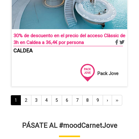
30% de descuento en el precio del acceso Clàssic de
3h en Caldea a 36,4€ por persona
CALDEA
Pack Jove
Paginación
Página
1
Pàgina
2
Pàgina
3
Pàgina
4
Pàgina
5
Pàgina
6
Pàgina
7
Pàgina
8
Pàgina
9
Siguiente
›
Última
››
actual
página
página
PÁSATE AL #moodCarnetJove